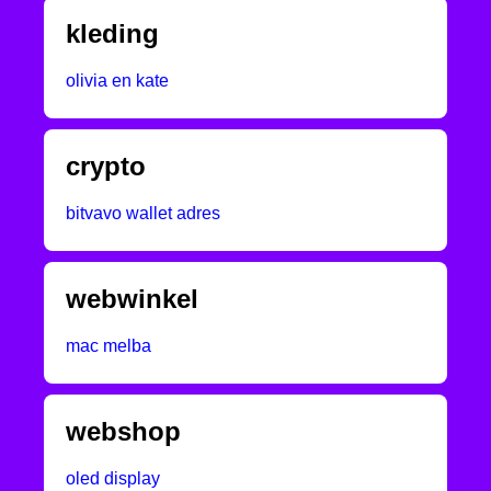
kleding
olivia en kate
crypto
bitvavo wallet adres
webwinkel
mac melba
webshop
oled display