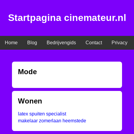
Startpagina cinemateur.nl
Home
Blog
Bedrijvengids
Contact
Privacy
Mode
Wonen
latex spuiten specialist
makelaar zomerlaan heemstede