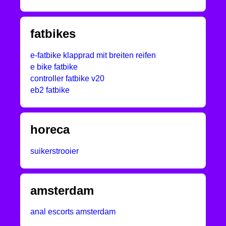
fatbikes
e-fatbike klapprad mit breiten reifen
e bike fatbike
controller fatbike v20
eb2 fatbike
horeca
suikerstrooier
amsterdam
anal escorts amsterdam